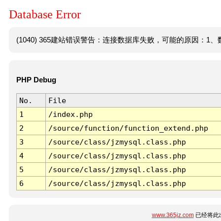
Database Error
(1040) 365建站错误警告：连接数据库失败，可能的原因：1、数
PHP Debug
No.
File
1
/index.php
2
/source/function/function_extend.php
3
/source/class/jzmysql.class.php
4
/source/class/jzmysql.class.php
5
/source/class/jzmysql.class.php
6
/source/class/jzmysql.class.php
www.365jz.com
已经将此