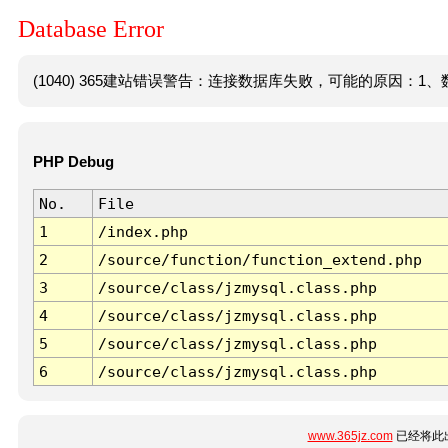
Database Error
(1040) 365建站错误警告：连接数据库失败，可能的原因：1、数
PHP Debug
No.
File
1
/index.php
2
/source/function/function_extend.php
3
/source/class/jzmysql.class.php
4
/source/class/jzmysql.class.php
5
/source/class/jzmysql.class.php
6
/source/class/jzmysql.class.php
www.365jz.com
已经将此