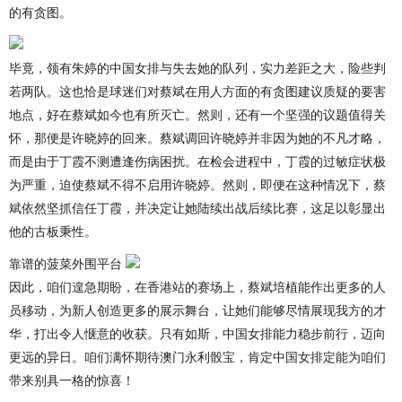
的有贪图。
毕竟，领有朱婷的中国女排与失去她的队列，实力差距之大，险些判
若两队。这也恰是球迷们对蔡斌在用人方面的有贪图建议质疑的要害
地点，好在蔡斌如今也有所灭亡。然则，还有一个坚强的议题值得关
怀，那便是许晓婷的回来。蔡斌调回许晓婷并非因为她的不凡才略，
而是由于丁霞不测遭逢伤病困扰。在检会进程中，丁霞的过敏症状极
为严重，迫使蔡斌不得不启用许晓婷。然则，即便在这种情况下，蔡
斌依然坚抓信任丁霞，并决定让她陆续出战后续比赛，这足以彰显出
他的古板秉性。
靠谱的菠菜外围平台
因此，咱们遑急期盼，在香港站的赛场上，蔡斌培植能作出更多的人
员移动，为新人创造更多的展示舞台，让她们能够尽情展现我方的才
华，打出令人惬意的收获。只有如斯，中国女排能力稳步前行，迈向
更远的异日。咱们满怀期待澳门永利骰宝，肯定中国女排定能为咱们
带来别具一格的惊喜！