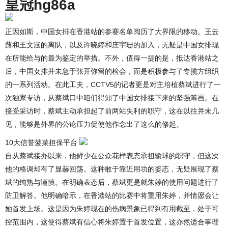
皇冠hg86a
正因如斯，中国女排在香港站的参赛名单阅历了大界限的移动。王云
蕗和王文涵的离队，以及许晓婷和庄宇珊的加入，无疑是中国女排现
在所能给与的最为鉴定的举措。不外，值得一提的是，抵达香港站之
后，中国女排并未急于张开弥留的检会，而是积极参与了专揽方组织
的一系列活动。在此工夫，CCTV5的记者更是对主培植蔡斌进行了一
次独家专访，从蔡斌口中咱们得知了中国女排接下来的坚强筹画。在
接受采访时，蔡斌主动承担起了前两站失利的职守，这在以往并未几
见，能够是外界的公论压力促使他作念出了这么的修起。
10大信誉菠菜担保平台
自从蔡斌接办以来，他鲜少在公众花样表态承担输球的职守，但这次
他的格调却有了显赫回荡。这种敢于靠近用功的姿态，无疑展现了蔡
斌的纯熟与谨慎。在明确表态后，蔡斌更是就朱婷的使用问题进行了
防卫解答。他明确暗示，在香港站的比赛中将重用朱婷，并情愿会让
她首发上场。这是因为朱婷现在的伤病景象已得到有用截至，处于可
控范围内，这使得蔡斌有信心将朱婷置于首发位置，这亦然适合事理