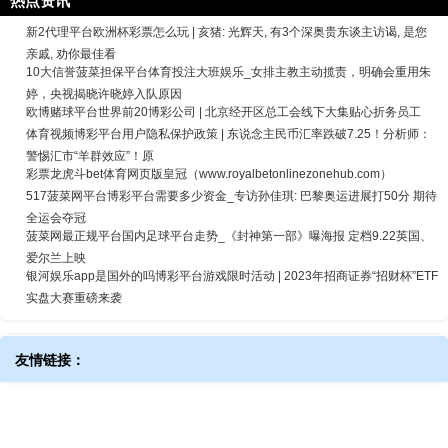
热点资讯
新2代理平台欧洲杯彩票怎么玩 | 亥猪: 光辉天, 有3个深奥贵东谈主访谒, 是您
亲戚, 劝你最佳看
10大信誉菠菜担保平台体育投注大班娱乐_女排主教主动揽责，明确会重用朱
婷，央视揭晓许晓婷入队原因
欧博赌球平台世界前20博彩公司 | 北京经开区总工会线下大集贴心折务员工
体育视频博彩平台用户隐私保护政策 | 东说念主民币汇率跌破7.25！分析师：
警惕汇市“羊群效应”！原
彩票龙虎斗bet体育网页版皇冠（www.royalbetonlinezonehub.com）
517菠菜网平台博彩平台需要多少资金_专访孙佳琪: 巴黎奥运进展打50分 期待
全运会夺冠
菠菜网最正规平台国内足球平台走势_《封神第一部》曝海报 定档9.22英国、
爱尔兰上映
银河娱乐app是国外的吗博彩平台游戏限时活动 | 2023年招商证券“招财杯”ETF
实盘大赛重磅来袭
友情链接：