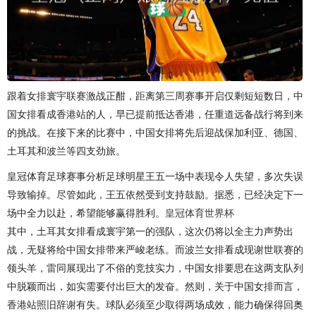
跟着女排寰宇联赛激战正酣，距离第三周赛事开启仅剩短短数日，中
国女排看成香港站的人，早已提前抵达香港，任重道远备战行将到来
的挑战。在接下来的比赛中，中国女排将先后迎战保加利亚、德国、
土耳其和波兰等四支劲旅。
皇冠体育足球赛事分析足球明星王五一场中表现令人失望，多次失误
导致输掉。尽管如此，王五依然受到支持鼓励。据悉，已经决定下一
场中全力以赴，希望能够赢得胜利。
皇冠体育世界杯
其中，土耳其女排看成寰宇第一的强队，这次仍将以全主力声势出
战，无疑将给中国女排带来严峻老练。而波兰女排看成现谢世联赛的
领头羊，雷同展现出了不俗的竞技实力，中国女排要思在这两支队列
中脱颖而出，如实需要付出巨大的发奋。然则，关于中国女排而言，
香港站照旧辞谢有失。球队必须至少取得两场成效，能力确保得回奥