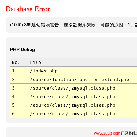
Database Error
(1040) 365建站错误警告：连接数据库失败，可能的原因：1、数
PHP Debug
No.
File
1
/index.php
2
/source/function/function_extend.php
3
/source/class/jzmysql.class.php
4
/source/class/jzmysql.class.php
5
/source/class/jzmysql.class.php
6
/source/class/jzmysql.class.php
www.365jz.com
已经将此