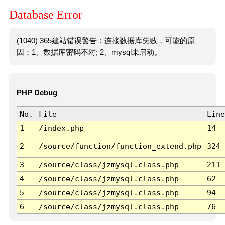
Database Error
(1040) 365建站错误警告：连接数据库失败，可能的原
因：1、数据库密码不对; 2、mysql未启动。
PHP Debug
No.
File
Line
1
/index.php
14
2
/source/function/function_extend.php
324
3
/source/class/jzmysql.class.php
211
4
/source/class/jzmysql.class.php
62
5
/source/class/jzmysql.class.php
94
6
/source/class/jzmysql.class.php
76