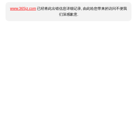
www.365jz.com
已经将此出错信息详细记录, 由此给您带来的访问不便我
们深感歉意.