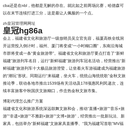
cba还是在nbl，他都是无解的存在。就比如之前两场比赛，哈德森可
以在末节连续打进三分，这是最让人佩服的一个点。
zh皇冠管理网网址
皇冠hg86a
会上，福建省文化和旅游厅一级放哨员吴立官先容，福厦高铁全线洞
开运营投入倒计时，福州、厦门将变成“一小时糊口圈”，东南沿海城
市群将变成一条“黄金旅游带”。福建省文化和旅游厅要点打造了“新鲜
福建”旅游列车名目，运行“新鲜福建”旅游列车冠名活动，经营推出“新
鲜福建”旅游列车十大极品旅游澄莹，让坐着火车游福建成为福建旅游
的“潮玩”形状。同期运行“来福建，坐火车，统统山海统统歌”金秋文旅
推论季，联动各地市推出1539场有关活动及178项惠民利民递次，连
续丰富旅客中秋国庆文旅糊口，作念热金秋文旅市集。
博彩代理怎么推广方案
福建省文化和旅游系统深远鼓舞文旅和会，推动“直播+旅游”“音乐+旅
游”“非遗+旅游”“不雅剧+旅游”“文博+旅游”，经营推出一批新玩法、新
家具，包括举办“新鲜福建”文旅家具直播季、“我为福建写首歌”MV福