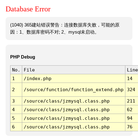
Database Error
(1040) 365建站错误警告：连接数据库失败，可能的原
因：1、数据库密码不对; 2、mysql未启动。
PHP Debug
No.
File
Line
1
/index.php
14
2
/source/function/function_extend.php
324
3
/source/class/jzmysql.class.php
211
4
/source/class/jzmysql.class.php
62
5
/source/class/jzmysql.class.php
94
6
/source/class/jzmysql.class.php
76