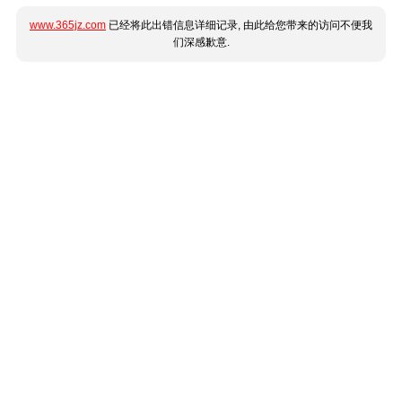
www.365jz.com
已经将此出错信息详细记录, 由此给您带来的访问不便我
们深感歉意.