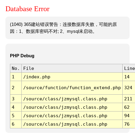
Database Error
(1040) 365建站错误警告：连接数据库失败，可能的原
因：1、数据库密码不对; 2、mysql未启动。
PHP Debug
No.
File
Line
1
/index.php
14
2
/source/function/function_extend.php
324
3
/source/class/jzmysql.class.php
211
4
/source/class/jzmysql.class.php
62
5
/source/class/jzmysql.class.php
94
6
/source/class/jzmysql.class.php
76