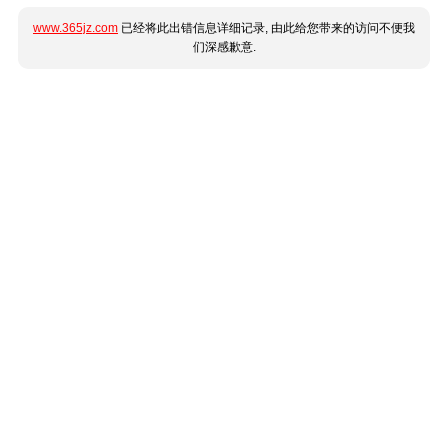
www.365jz.com
已经将此出错信息详细记录, 由此给您带来的访问不便我
们深感歉意.