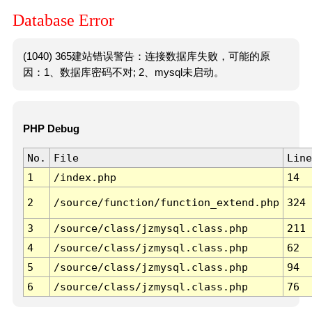
Database Error
(1040) 365建站错误警告：连接数据库失败，可能的原
因：1、数据库密码不对; 2、mysql未启动。
PHP Debug
No.
File
Line
1
/index.php
14
2
/source/function/function_extend.php
324
3
/source/class/jzmysql.class.php
211
4
/source/class/jzmysql.class.php
62
5
/source/class/jzmysql.class.php
94
6
/source/class/jzmysql.class.php
76