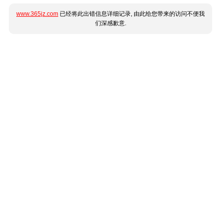
www.365jz.com
已经将此出错信息详细记录, 由此给您带来的访问不便我
们深感歉意.