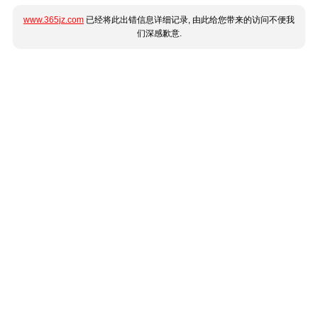
www.365jz.com
已经将此出错信息详细记录, 由此给您带来的访问不便我
们深感歉意.