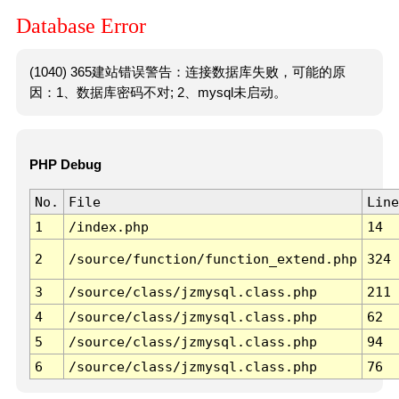
Database Error
(1040) 365建站错误警告：连接数据库失败，可能的原
因：1、数据库密码不对; 2、mysql未启动。
PHP Debug
No.
File
Line
1
/index.php
14
2
/source/function/function_extend.php
324
3
/source/class/jzmysql.class.php
211
4
/source/class/jzmysql.class.php
62
5
/source/class/jzmysql.class.php
94
6
/source/class/jzmysql.class.php
76