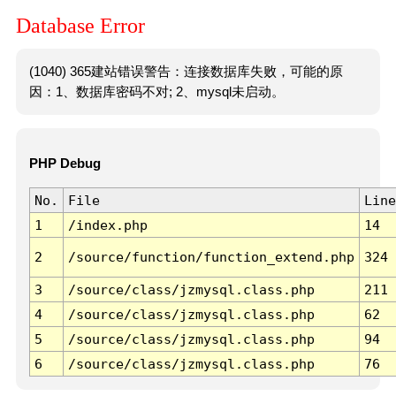
Database Error
(1040) 365建站错误警告：连接数据库失败，可能的原
因：1、数据库密码不对; 2、mysql未启动。
PHP Debug
No.
File
Line
1
/index.php
14
2
/source/function/function_extend.php
324
3
/source/class/jzmysql.class.php
211
4
/source/class/jzmysql.class.php
62
5
/source/class/jzmysql.class.php
94
6
/source/class/jzmysql.class.php
76