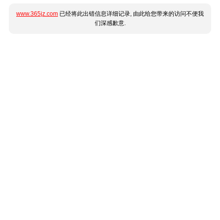
www.365jz.com
已经将此出错信息详细记录, 由此给您带来的访问不便我
们深感歉意.