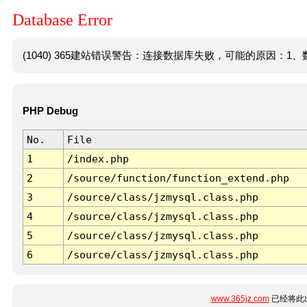
Database Error
(1040) 365建站错误警告：连接数据库失败，可能的原因：1、数
PHP Debug
No.
File
1
/index.php
2
/source/function/function_extend.php
3
/source/class/jzmysql.class.php
4
/source/class/jzmysql.class.php
5
/source/class/jzmysql.class.php
6
/source/class/jzmysql.class.php
www.365jz.com
已经将此