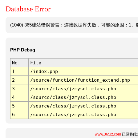
Database Error
(1040) 365建站错误警告：连接数据库失败，可能的原因：1、数
PHP Debug
No.
File
1
/index.php
2
/source/function/function_extend.php
3
/source/class/jzmysql.class.php
4
/source/class/jzmysql.class.php
5
/source/class/jzmysql.class.php
6
/source/class/jzmysql.class.php
www.365jz.com
已经将此