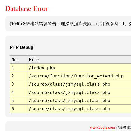
Database Error
(1040) 365建站错误警告：连接数据库失败，可能的原因：1、数
PHP Debug
No.
File
1
/index.php
2
/source/function/function_extend.php
3
/source/class/jzmysql.class.php
4
/source/class/jzmysql.class.php
5
/source/class/jzmysql.class.php
6
/source/class/jzmysql.class.php
www.365jz.com
已经将此