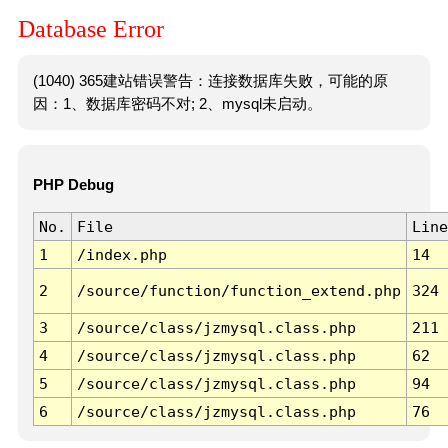
Database Error
(1040) 365建站错误警告：连接数据库失败，可能的原
因：1、数据库密码不对; 2、mysql未启动。
PHP Debug
No.
File
Line
1
/index.php
14
2
/source/function/function_extend.php
324
3
/source/class/jzmysql.class.php
211
4
/source/class/jzmysql.class.php
62
5
/source/class/jzmysql.class.php
94
6
/source/class/jzmysql.class.php
76