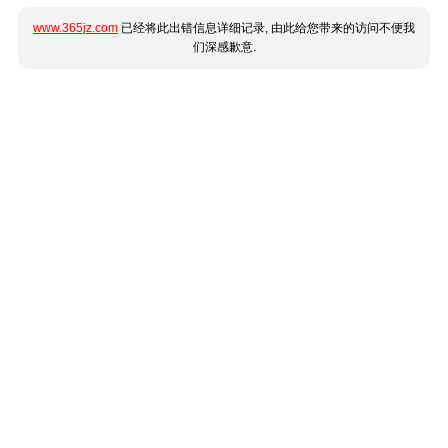
www.365jz.com
已经将此出错信息详细记录, 由此给您带来的访问不便我
们深感歉意.