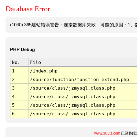
Database Error
(1040) 365建站错误警告：连接数据库失败，可能的原因：1、数
PHP Debug
No.
File
1
/index.php
2
/source/function/function_extend.php
3
/source/class/jzmysql.class.php
4
/source/class/jzmysql.class.php
5
/source/class/jzmysql.class.php
6
/source/class/jzmysql.class.php
www.365jz.com
已经将此