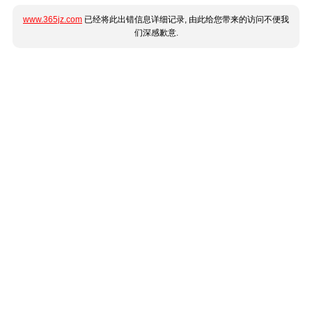
www.365jz.com
已经将此出错信息详细记录, 由此给您带来的访问不便我
们深感歉意.