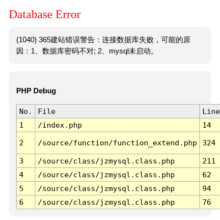
Database Error
(1040) 365建站错误警告：连接数据库失败，可能的原
因：1、数据库密码不对; 2、mysql未启动。
PHP Debug
No.
File
Line
1
/index.php
14
2
/source/function/function_extend.php
324
3
/source/class/jzmysql.class.php
211
4
/source/class/jzmysql.class.php
62
5
/source/class/jzmysql.class.php
94
6
/source/class/jzmysql.class.php
76