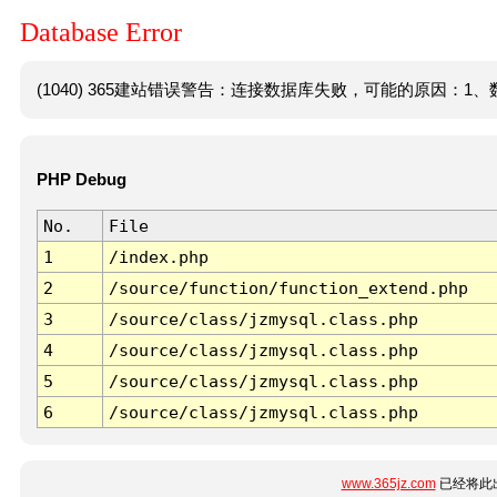
Database Error
(1040) 365建站错误警告：连接数据库失败，可能的原因：1、数
PHP Debug
No.
File
1
/index.php
2
/source/function/function_extend.php
3
/source/class/jzmysql.class.php
4
/source/class/jzmysql.class.php
5
/source/class/jzmysql.class.php
6
/source/class/jzmysql.class.php
www.365jz.com
已经将此