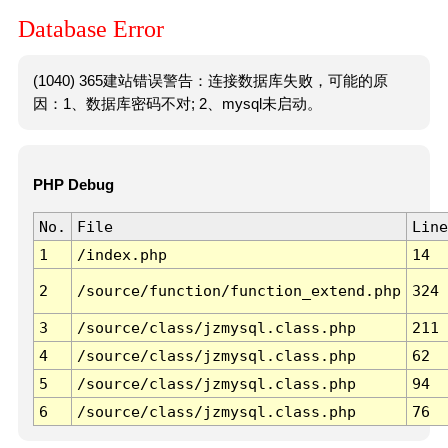
Database Error
(1040) 365建站错误警告：连接数据库失败，可能的原
因：1、数据库密码不对; 2、mysql未启动。
PHP Debug
No.
File
Line
1
/index.php
14
2
/source/function/function_extend.php
324
3
/source/class/jzmysql.class.php
211
4
/source/class/jzmysql.class.php
62
5
/source/class/jzmysql.class.php
94
6
/source/class/jzmysql.class.php
76