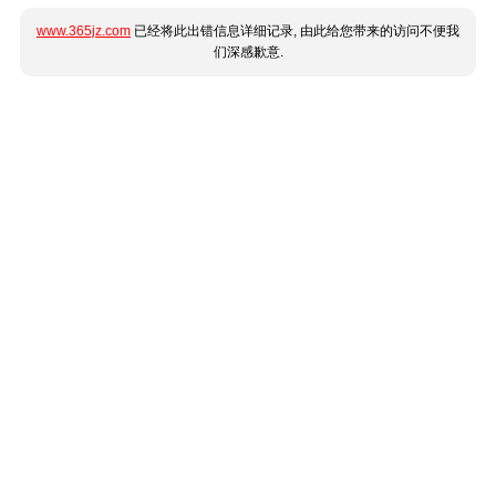
www.365jz.com
已经将此出错信息详细记录, 由此给您带来的访问不便我
们深感歉意.