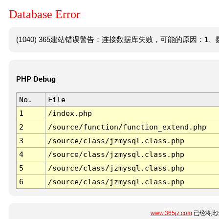
Database Error
(1040) 365建站错误警告：连接数据库失败，可能的原因：1、数
PHP Debug
No.
File
1
/index.php
2
/source/function/function_extend.php
3
/source/class/jzmysql.class.php
4
/source/class/jzmysql.class.php
5
/source/class/jzmysql.class.php
6
/source/class/jzmysql.class.php
www.365jz.com
已经将此