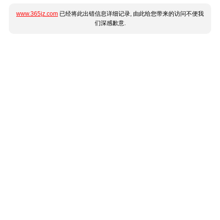
www.365jz.com
已经将此出错信息详细记录, 由此给您带来的访问不便我
们深感歉意.