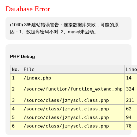
Database Error
(1040) 365建站错误警告：连接数据库失败，可能的原
因：1、数据库密码不对; 2、mysql未启动。
PHP Debug
No.
File
Line
1
/index.php
14
2
/source/function/function_extend.php
324
3
/source/class/jzmysql.class.php
211
4
/source/class/jzmysql.class.php
62
5
/source/class/jzmysql.class.php
94
6
/source/class/jzmysql.class.php
76