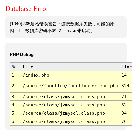
Database Error
(1040) 365建站错误警告：连接数据库失败，可能的原
因：1、数据库密码不对; 2、mysql未启动。
PHP Debug
No.
File
Line
1
/index.php
14
2
/source/function/function_extend.php
324
3
/source/class/jzmysql.class.php
211
4
/source/class/jzmysql.class.php
62
5
/source/class/jzmysql.class.php
94
6
/source/class/jzmysql.class.php
76