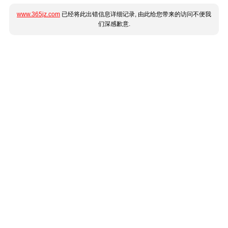
www.365jz.com
已经将此出错信息详细记录, 由此给您带来的访问不便我
们深感歉意.