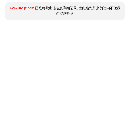
www.365jz.com
已经将此出错信息详细记录, 由此给您带来的访问不便我
们深感歉意.