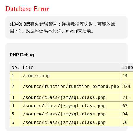
Database Error
(1040) 365建站错误警告：连接数据库失败，可能的原
因：1、数据库密码不对; 2、mysql未启动。
PHP Debug
No.
File
Line
1
/index.php
14
2
/source/function/function_extend.php
324
3
/source/class/jzmysql.class.php
211
4
/source/class/jzmysql.class.php
62
5
/source/class/jzmysql.class.php
94
6
/source/class/jzmysql.class.php
76