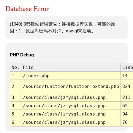
Database Error
(1040) 365建站错误警告：连接数据库失败，可能的原
因：1、数据库密码不对; 2、mysql未启动。
PHP Debug
No.
File
Line
1
/index.php
14
2
/source/function/function_extend.php
324
3
/source/class/jzmysql.class.php
211
4
/source/class/jzmysql.class.php
62
5
/source/class/jzmysql.class.php
94
6
/source/class/jzmysql.class.php
76