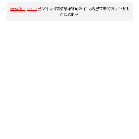
www.365jz.com
已经将此出错信息详细记录, 由此给您带来的访问不便我
们深感歉意.