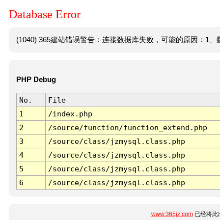
Database Error
(1040) 365建站错误警告：连接数据库失败，可能的原因：1、数
PHP Debug
No.
File
1
/index.php
2
/source/function/function_extend.php
3
/source/class/jzmysql.class.php
4
/source/class/jzmysql.class.php
5
/source/class/jzmysql.class.php
6
/source/class/jzmysql.class.php
www.365jz.com
已经将此