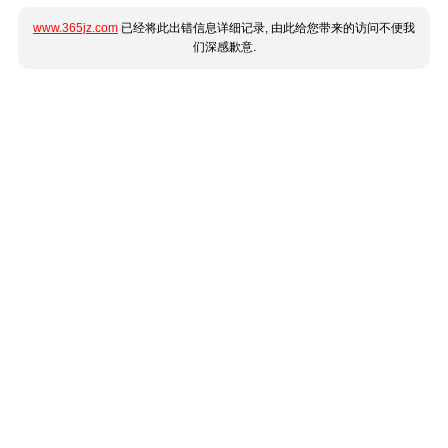
www.365jz.com
已经将此出错信息详细记录, 由此给您带来的访问不便我
们深感歉意.