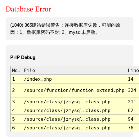
Database Error
(1040) 365建站错误警告：连接数据库失败，可能的原
因：1、数据库密码不对; 2、mysql未启动。
PHP Debug
No.
File
Line
1
/index.php
14
2
/source/function/function_extend.php
324
3
/source/class/jzmysql.class.php
211
4
/source/class/jzmysql.class.php
62
5
/source/class/jzmysql.class.php
94
6
/source/class/jzmysql.class.php
76