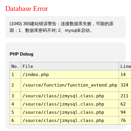
Database Error
(1040) 365建站错误警告：连接数据库失败，可能的原
因：1、数据库密码不对; 2、mysql未启动。
PHP Debug
No.
File
Line
1
/index.php
14
2
/source/function/function_extend.php
324
3
/source/class/jzmysql.class.php
211
4
/source/class/jzmysql.class.php
62
5
/source/class/jzmysql.class.php
94
6
/source/class/jzmysql.class.php
76