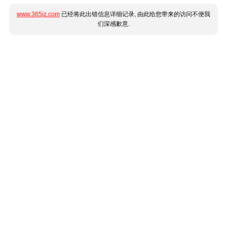
www.365jz.com
已经将此出错信息详细记录, 由此给您带来的访问不便我
们深感歉意.