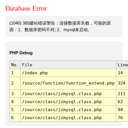
Database Error
(1040) 365建站错误警告：连接数据库失败，可能的原
因：1、数据库密码不对; 2、mysql未启动。
PHP Debug
No.
File
Line
1
/index.php
14
2
/source/function/function_extend.php
324
3
/source/class/jzmysql.class.php
211
4
/source/class/jzmysql.class.php
62
5
/source/class/jzmysql.class.php
94
6
/source/class/jzmysql.class.php
76