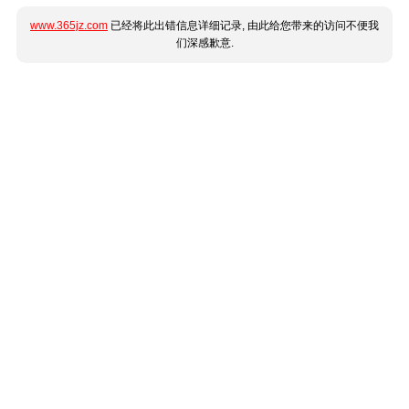
www.365jz.com
已经将此出错信息详细记录, 由此给您带来的访问不便我
们深感歉意.