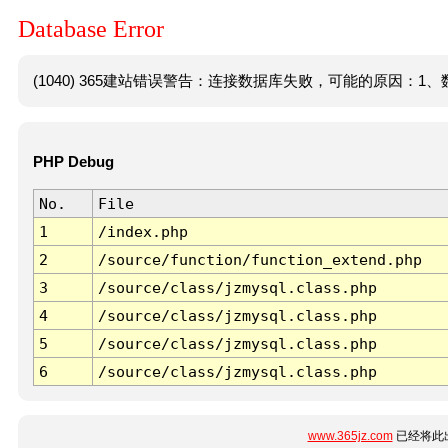
Database Error
(1040) 365建站错误警告：连接数据库失败，可能的原因：1、数
PHP Debug
No.
File
1
/index.php
2
/source/function/function_extend.php
3
/source/class/jzmysql.class.php
4
/source/class/jzmysql.class.php
5
/source/class/jzmysql.class.php
6
/source/class/jzmysql.class.php
www.365jz.com
已经将此