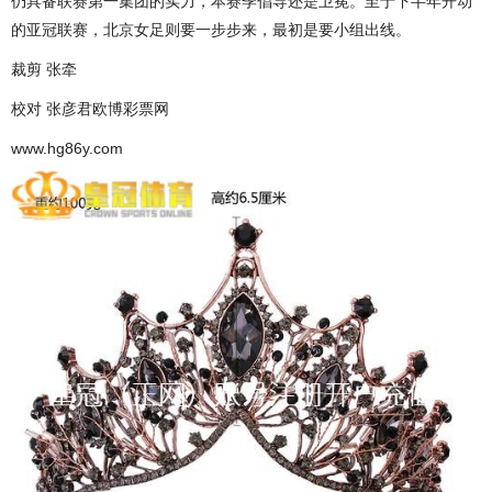
仍具备联赛第一集团的实力，本赛季倡导还是卫冕。至于下半年开动
的亚冠联赛，北京女足则要一步步来，最初是要小组出线。
裁剪 张牵
校对 张彦君欧博彩票网
www.hg86y.com