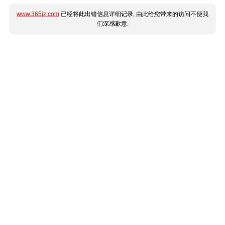
www.365jz.com
已经将此出错信息详细记录, 由此给您带来的访问不便我
们深感歉意.