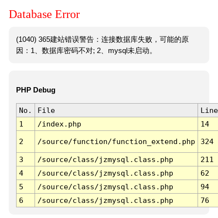
Database Error
(1040) 365建站错误警告：连接数据库失败，可能的原
因：1、数据库密码不对; 2、mysql未启动。
PHP Debug
No.
File
Line
1
/index.php
14
2
/source/function/function_extend.php
324
3
/source/class/jzmysql.class.php
211
4
/source/class/jzmysql.class.php
62
5
/source/class/jzmysql.class.php
94
6
/source/class/jzmysql.class.php
76