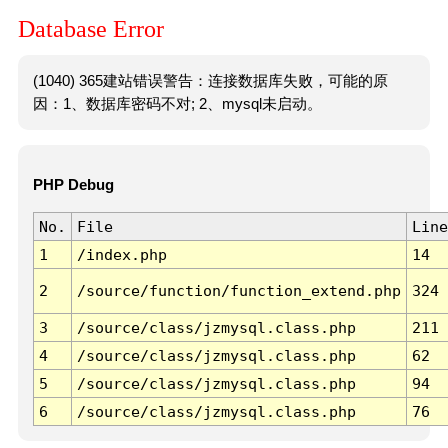
Database Error
(1040) 365建站错误警告：连接数据库失败，可能的原
因：1、数据库密码不对; 2、mysql未启动。
PHP Debug
No.
File
Line
1
/index.php
14
2
/source/function/function_extend.php
324
3
/source/class/jzmysql.class.php
211
4
/source/class/jzmysql.class.php
62
5
/source/class/jzmysql.class.php
94
6
/source/class/jzmysql.class.php
76