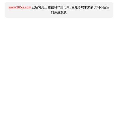
www.365jz.com
已经将此出错信息详细记录, 由此给您带来的访问不便我
们深感歉意.