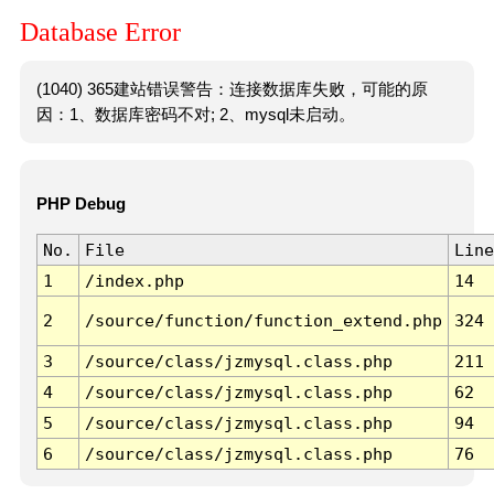
Database Error
(1040) 365建站错误警告：连接数据库失败，可能的原
因：1、数据库密码不对; 2、mysql未启动。
PHP Debug
No.
File
Line
1
/index.php
14
2
/source/function/function_extend.php
324
3
/source/class/jzmysql.class.php
211
4
/source/class/jzmysql.class.php
62
5
/source/class/jzmysql.class.php
94
6
/source/class/jzmysql.class.php
76