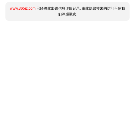
www.365jz.com
已经将此出错信息详细记录, 由此给您带来的访问不便我
们深感歉意.