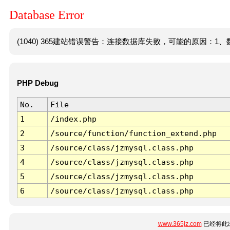
Database Error
(1040) 365建站错误警告：连接数据库失败，可能的原因：1、数
PHP Debug
No.
File
1
/index.php
2
/source/function/function_extend.php
3
/source/class/jzmysql.class.php
4
/source/class/jzmysql.class.php
5
/source/class/jzmysql.class.php
6
/source/class/jzmysql.class.php
www.365jz.com
已经将此