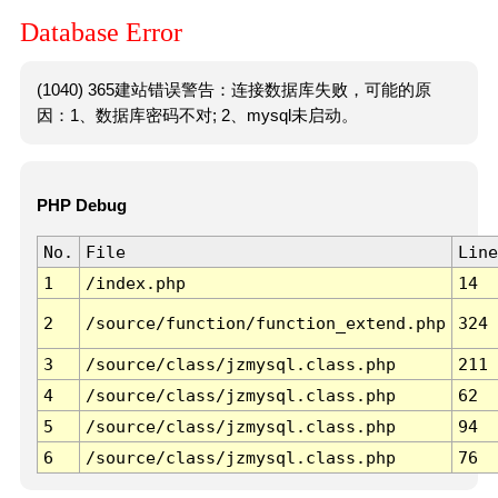
Database Error
(1040) 365建站错误警告：连接数据库失败，可能的原
因：1、数据库密码不对; 2、mysql未启动。
PHP Debug
No.
File
Line
1
/index.php
14
2
/source/function/function_extend.php
324
3
/source/class/jzmysql.class.php
211
4
/source/class/jzmysql.class.php
62
5
/source/class/jzmysql.class.php
94
6
/source/class/jzmysql.class.php
76