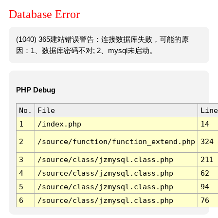
Database Error
(1040) 365建站错误警告：连接数据库失败，可能的原
因：1、数据库密码不对; 2、mysql未启动。
PHP Debug
No.
File
Line
1
/index.php
14
2
/source/function/function_extend.php
324
3
/source/class/jzmysql.class.php
211
4
/source/class/jzmysql.class.php
62
5
/source/class/jzmysql.class.php
94
6
/source/class/jzmysql.class.php
76