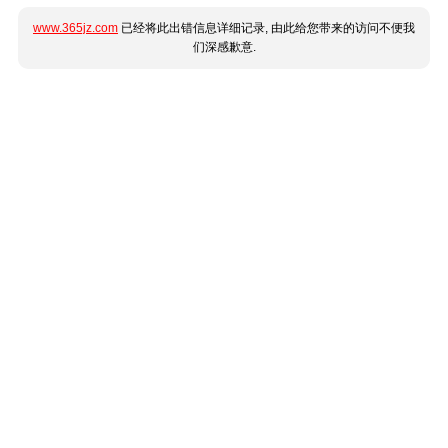
www.365jz.com
已经将此出错信息详细记录, 由此给您带来的访问不便我
们深感歉意.