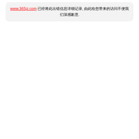
www.365jz.com
已经将此出错信息详细记录, 由此给您带来的访问不便我
们深感歉意.