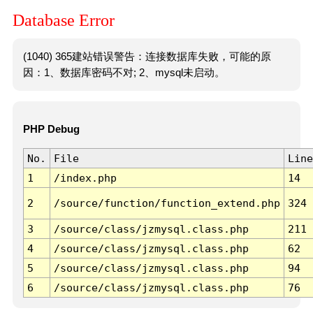
Database Error
(1040) 365建站错误警告：连接数据库失败，可能的原
因：1、数据库密码不对; 2、mysql未启动。
PHP Debug
No.
File
Line
1
/index.php
14
2
/source/function/function_extend.php
324
3
/source/class/jzmysql.class.php
211
4
/source/class/jzmysql.class.php
62
5
/source/class/jzmysql.class.php
94
6
/source/class/jzmysql.class.php
76