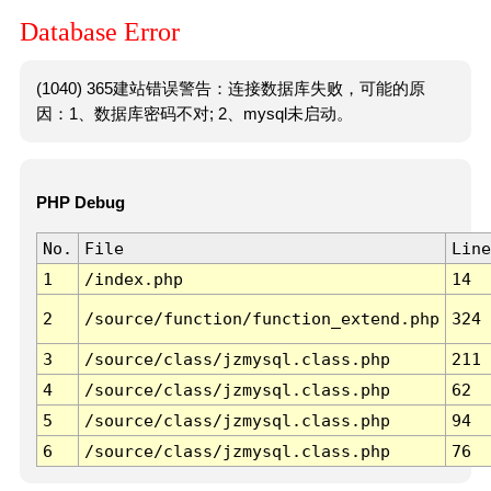
Database Error
(1040) 365建站错误警告：连接数据库失败，可能的原
因：1、数据库密码不对; 2、mysql未启动。
PHP Debug
No.
File
Line
1
/index.php
14
2
/source/function/function_extend.php
324
3
/source/class/jzmysql.class.php
211
4
/source/class/jzmysql.class.php
62
5
/source/class/jzmysql.class.php
94
6
/source/class/jzmysql.class.php
76