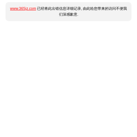
www.365jz.com
已经将此出错信息详细记录, 由此给您带来的访问不便我
们深感歉意.