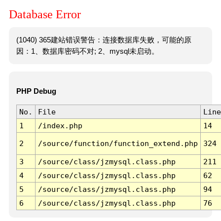
Database Error
(1040) 365建站错误警告：连接数据库失败，可能的原
因：1、数据库密码不对; 2、mysql未启动。
PHP Debug
No.
File
Line
1
/index.php
14
2
/source/function/function_extend.php
324
3
/source/class/jzmysql.class.php
211
4
/source/class/jzmysql.class.php
62
5
/source/class/jzmysql.class.php
94
6
/source/class/jzmysql.class.php
76