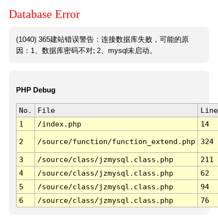
Database Error
(1040) 365建站错误警告：连接数据库失败，可能的原
因：1、数据库密码不对; 2、mysql未启动。
PHP Debug
No.
File
Line
1
/index.php
14
2
/source/function/function_extend.php
324
3
/source/class/jzmysql.class.php
211
4
/source/class/jzmysql.class.php
62
5
/source/class/jzmysql.class.php
94
6
/source/class/jzmysql.class.php
76