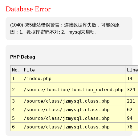
Database Error
(1040) 365建站错误警告：连接数据库失败，可能的原
因：1、数据库密码不对; 2、mysql未启动。
PHP Debug
No.
File
Line
1
/index.php
14
2
/source/function/function_extend.php
324
3
/source/class/jzmysql.class.php
211
4
/source/class/jzmysql.class.php
62
5
/source/class/jzmysql.class.php
94
6
/source/class/jzmysql.class.php
76