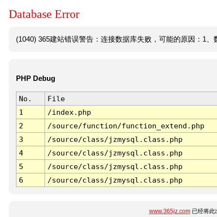
Database Error
(1040) 365建站错误警告：连接数据库失败，可能的原因：1、数
PHP Debug
No.
File
1
/index.php
2
/source/function/function_extend.php
3
/source/class/jzmysql.class.php
4
/source/class/jzmysql.class.php
5
/source/class/jzmysql.class.php
6
/source/class/jzmysql.class.php
www.365jz.com
已经将此