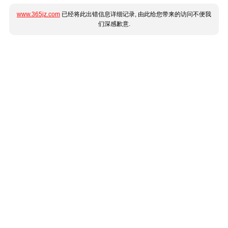
www.365jz.com
已经将此出错信息详细记录, 由此给您带来的访问不便我
们深感歉意.