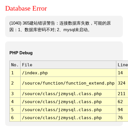
Database Error
(1040) 365建站错误警告：连接数据库失败，可能的原
因：1、数据库密码不对; 2、mysql未启动。
PHP Debug
No.
File
Line
1
/index.php
14
2
/source/function/function_extend.php
324
3
/source/class/jzmysql.class.php
211
4
/source/class/jzmysql.class.php
62
5
/source/class/jzmysql.class.php
94
6
/source/class/jzmysql.class.php
76