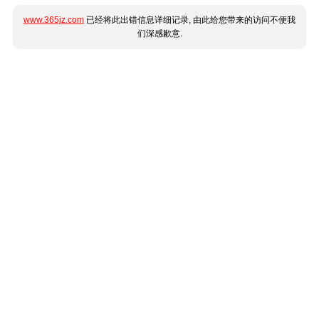
www.365jz.com
已经将此出错信息详细记录, 由此给您带来的访问不便我
们深感歉意.