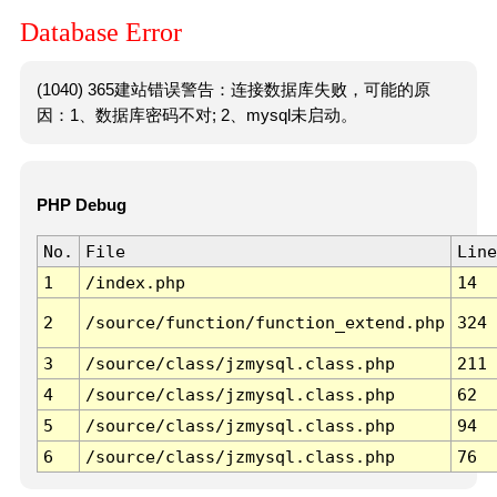
Database Error
(1040) 365建站错误警告：连接数据库失败，可能的原
因：1、数据库密码不对; 2、mysql未启动。
PHP Debug
No.
File
Line
1
/index.php
14
2
/source/function/function_extend.php
324
3
/source/class/jzmysql.class.php
211
4
/source/class/jzmysql.class.php
62
5
/source/class/jzmysql.class.php
94
6
/source/class/jzmysql.class.php
76