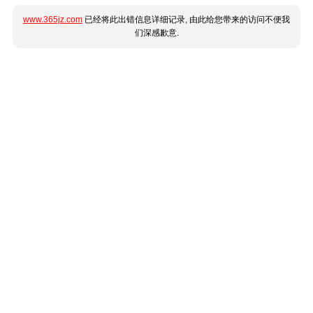
www.365jz.com
已经将此出错信息详细记录, 由此给您带来的访问不便我
们深感歉意.