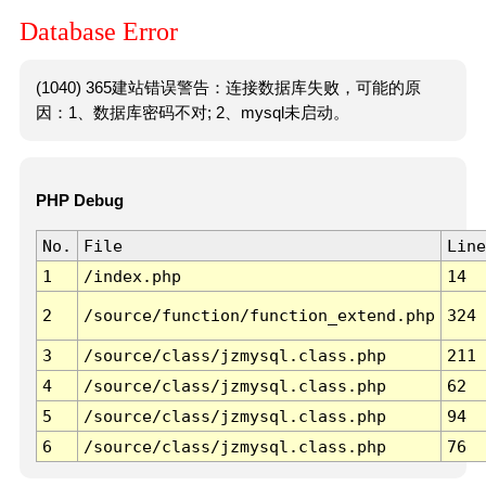
Database Error
(1040) 365建站错误警告：连接数据库失败，可能的原
因：1、数据库密码不对; 2、mysql未启动。
PHP Debug
No.
File
Line
1
/index.php
14
2
/source/function/function_extend.php
324
3
/source/class/jzmysql.class.php
211
4
/source/class/jzmysql.class.php
62
5
/source/class/jzmysql.class.php
94
6
/source/class/jzmysql.class.php
76