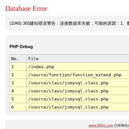
Database Error
(1040) 365建站错误警告：连接数据库失败，可能的原因：1、数
PHP Debug
No.
File
1
/index.php
2
/source/function/function_extend.php
3
/source/class/jzmysql.class.php
4
/source/class/jzmysql.class.php
5
/source/class/jzmysql.class.php
6
/source/class/jzmysql.class.php
www.365jz.com
已经将此