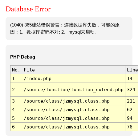
Database Error
(1040) 365建站错误警告：连接数据库失败，可能的原
因：1、数据库密码不对; 2、mysql未启动。
PHP Debug
No.
File
Line
1
/index.php
14
2
/source/function/function_extend.php
324
3
/source/class/jzmysql.class.php
211
4
/source/class/jzmysql.class.php
62
5
/source/class/jzmysql.class.php
94
6
/source/class/jzmysql.class.php
76