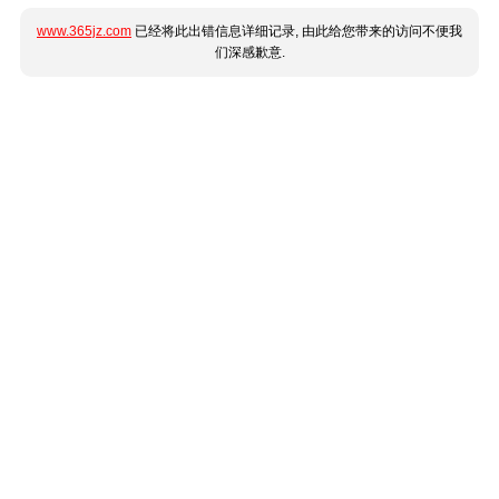
www.365jz.com
已经将此出错信息详细记录, 由此给您带来的访问不便我
们深感歉意.