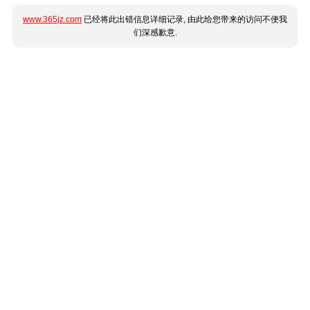
www.365jz.com
已经将此出错信息详细记录, 由此给您带来的访问不便我
们深感歉意.