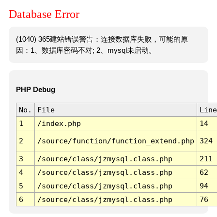
Database Error
(1040) 365建站错误警告：连接数据库失败，可能的原
因：1、数据库密码不对; 2、mysql未启动。
PHP Debug
No.
File
Line
1
/index.php
14
2
/source/function/function_extend.php
324
3
/source/class/jzmysql.class.php
211
4
/source/class/jzmysql.class.php
62
5
/source/class/jzmysql.class.php
94
6
/source/class/jzmysql.class.php
76