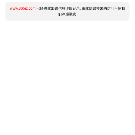
www.365jz.com
已经将此出错信息详细记录, 由此给您带来的访问不便我
们深感歉意.