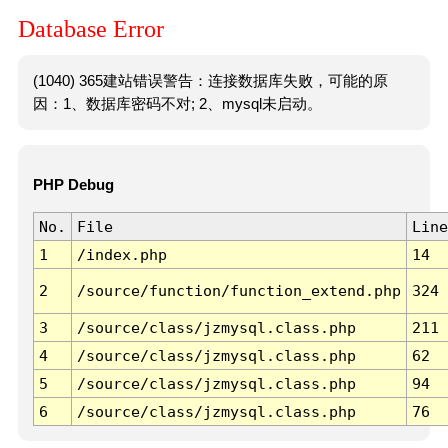
Database Error
(1040) 365建站错误警告：连接数据库失败，可能的原
因：1、数据库密码不对; 2、mysql未启动。
PHP Debug
No.
File
Line
1
/index.php
14
2
/source/function/function_extend.php
324
3
/source/class/jzmysql.class.php
211
4
/source/class/jzmysql.class.php
62
5
/source/class/jzmysql.class.php
94
6
/source/class/jzmysql.class.php
76