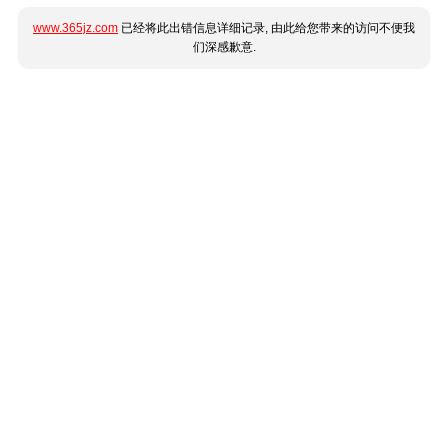
www.365jz.com
已经将此出错信息详细记录, 由此给您带来的访问不便我
们深感歉意.