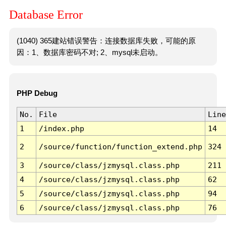
Database Error
(1040) 365建站错误警告：连接数据库失败，可能的原
因：1、数据库密码不对; 2、mysql未启动。
PHP Debug
No.
File
Line
1
/index.php
14
2
/source/function/function_extend.php
324
3
/source/class/jzmysql.class.php
211
4
/source/class/jzmysql.class.php
62
5
/source/class/jzmysql.class.php
94
6
/source/class/jzmysql.class.php
76